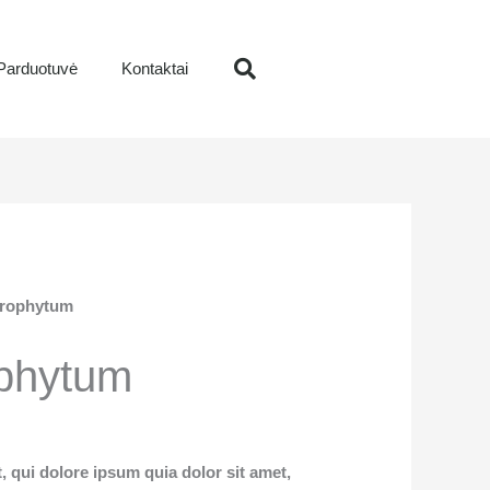
Parduotuvė
Kontaktai
Search
trophytum
ophytum
 qui dolore ipsum quia dolor sit amet,