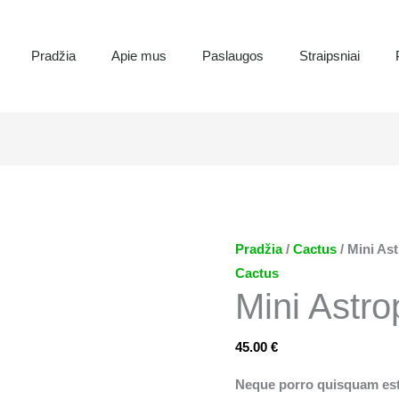
Pradžia
Apie mus
Paslaugos
Straipsniai
produkto
kiekis:
Mini
Astrophytum
Pradžia
/
Cactus
/ Mini As
Cactus
Mini Astr
45.00
€
Neque porro quisquam est,