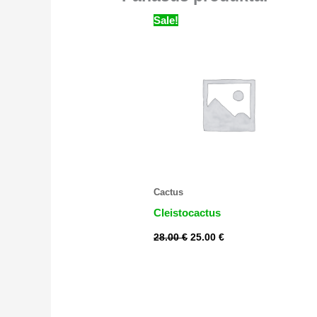
Original
Current
Sale!
price
price
was:
is:
28.00 €.
25.00 €.
Cactus
Cleistocactus
28.00
€
25.00
€