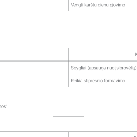
Vengti karštų dienų pjovimo
i
Spygliai (apsauga nuo įsibrovėlių)
Reikia stipresnio formavimo
nos“