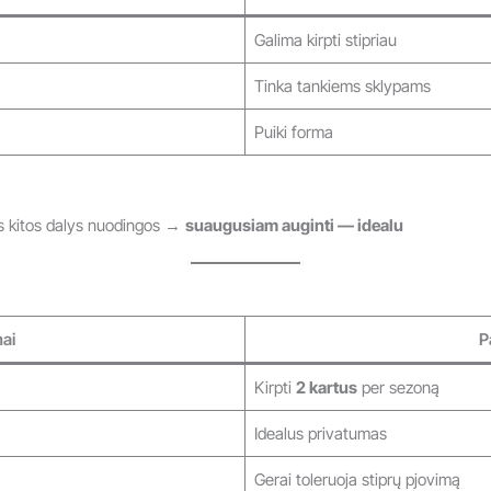
Galima kirpti stipriau
Tinka tankiems sklypams
Puiki forma
os kitos dalys nuodingos →
suaugusiam auginti — idealu
ai
P
Kirpti
2 kartus
per sezoną
Idealus privatumas
Gerai toleruoja stiprų pjovimą