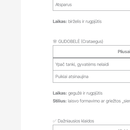
Atsparus
Laikas:
birželis ir rugpjūtis
🌸 GUDOBELĖ (Crataegus)
Pliusa
Ypač tanki, gyvatėms nelaidi
Puikiai atsinaujina
Laikas:
gegužė ir rugpjūtis
Stilius:
laisvo formavimo ar griežtos „sie
✅ Dažniausios klaidos