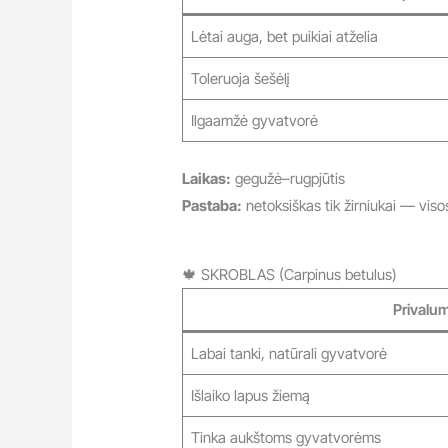
Lėtai auga, bet puikiai atželia
Toleruoja šešėlį
Ilgaamžė gyvatvorė
Laikas:
gegužė–rugpjūtis
Pastaba:
netoksiškas tik žirniukai — vis
🍁 SKROBLAS (Carpinus betulus)
Privalum
Labai tanki, natūrali gyvatvorė
Išlaiko lapus žiemą
Tinka aukštoms gyvatvorėms