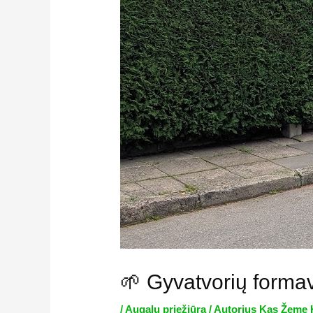
🌱 Gyvatvorių formav
/
Augalų priežiūra
/ Autorius
Kas Žemę 