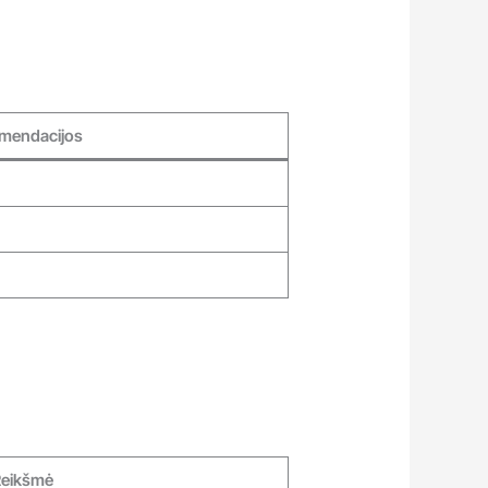
mendacijos
eikšmė