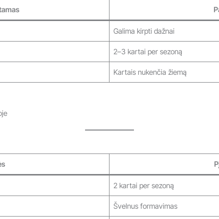
tamas
P
Galima kirpti dažnai
2–3 kartai per sezoną
Kartais nukenčia žiemą
oje
ės
P
2 kartai per sezoną
Švelnus formavimas