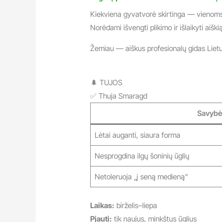
Kiekviena gyvatvorė skirtinga — vienoms r
Norėdami išvengti plikimo ir išlaikyti aiš
Žemiau — aiškus profesionalų gidas Liet
🌲 TUJOS
✅ Thuja Smaragd
Savybė
Lėtai auganti, siaura forma
Nesprogdina ilgų šoninių ūglių
Netoleruoja „į seną medieną“
Laikas:
birželis–liepa
Pjauti:
tik naujus, minkštus ūglius