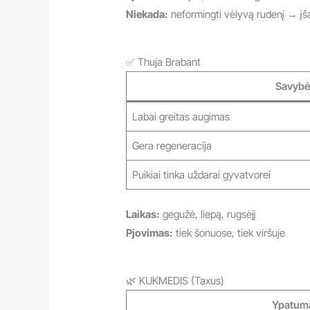
Niekada:
neformingti vėlyvą rudenį → įš
✅ Thuja Brabant
Savybė
Labai greitas augimas
Gera regeneracija
Puikiai tinka uždarai gyvatvorei
Laikas:
gegužė, liepą, rugsėjį
Pjovimas:
tiek šonuose, tiek viršuje
🌿 KUKMEDIS (Taxus)
Ypatum