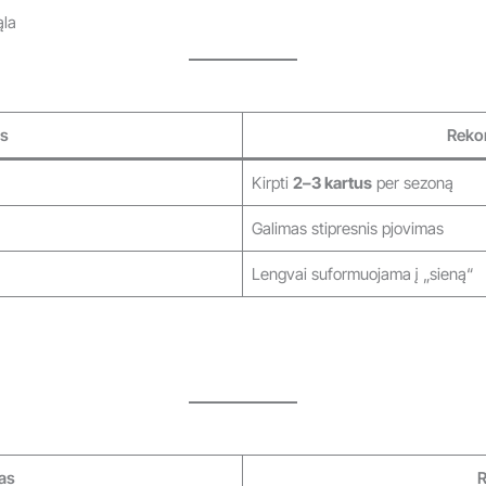
ąla
s
Reko
Kirpti
2–3 kartus
per sezoną
Galimas stipresnis pjovimas
Lengvai suformuojama į „sieną“
as
R