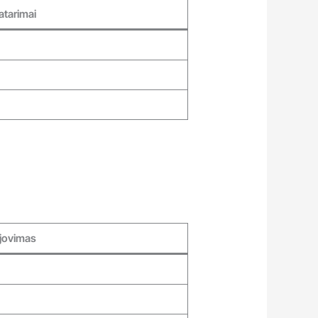
atarimai
jovimas