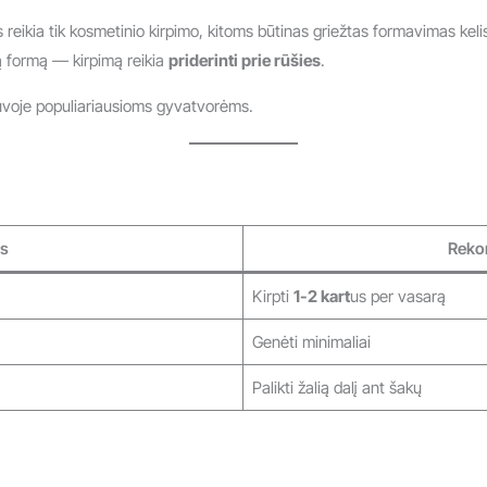
eikia tik kosmetinio kirpimo, kitoms būtinas griežtas formavimas keli
kią formą — kirpimą reikia
priderinti prie rūšies
.
uvoje populiariausioms gyvatvorėms.
s
Reko
Kirpti
1-2 kart
us per vasarą
Genėti minimaliai
Palikti žalią dalį ant šakų