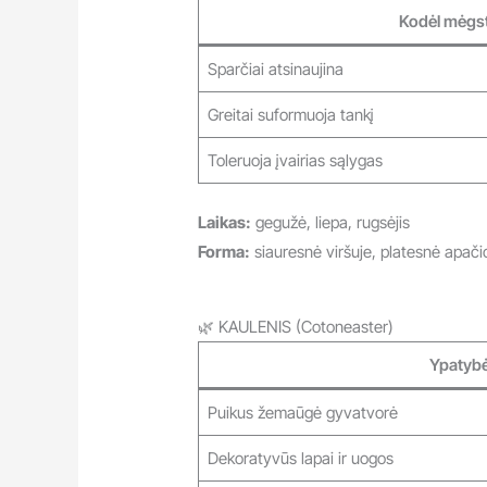
Kodėl mėgs
Sparčiai atsinaujina
Greitai suformuoja tankį
Toleruoja įvairias sąlygas
Laikas:
gegužė, liepa, rugsėjis
Forma:
siauresnė viršuje, platesnė apači
🌿 KAULENIS (Cotoneaster)
Ypatyb
Puikus žemaūgė gyvatvorė
Dekoratyvūs lapai ir uogos