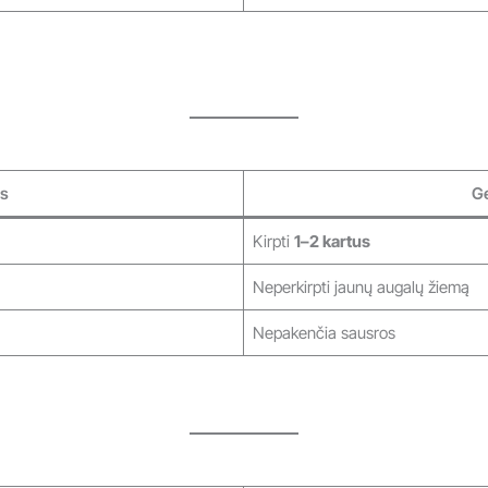
s
G
Kirpti
1–2 kartus
Neperkirpti jaunų augalų žiemą
Nepakenčia sausros