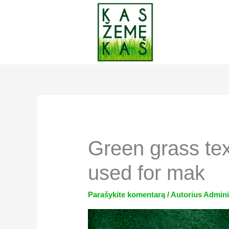
Pereiti
prie
turinio
Green grass te
used for mak
Parašykite komentarą
/ Autorius
Admini