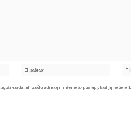
El.paštas*
Tink
goti vardą, el. pašto adresą ir interneto puslapį, kad jų nebereiktų