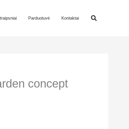
traipsniai
Parduotuvė
Kontaktai
Sear
arden concept