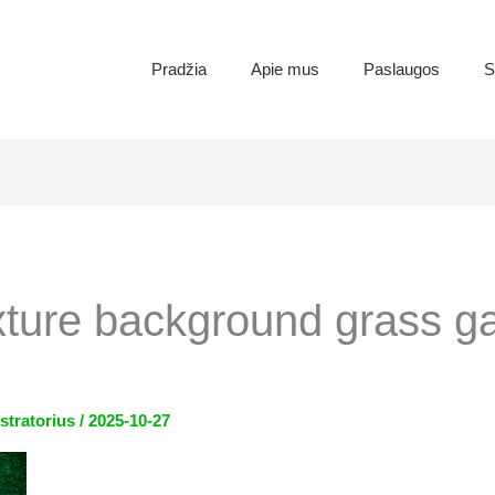
Pradžia
Apie mus
Paslaugos
S
xture background grass g
stratorius
/
2025-10-27