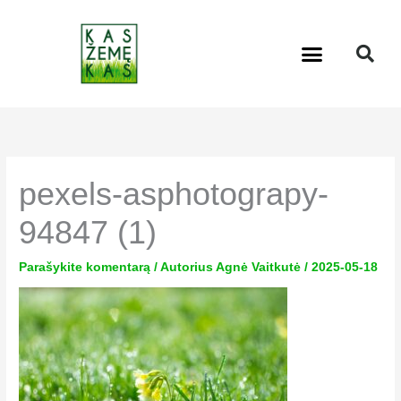
Pereiti
prie
Menu
turinio
pexels-asphotograpy-
94847 (1)
Parašykite komentarą
/ Autorius
Agnė Vaitkutė
/
2025-05-18