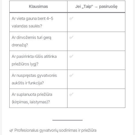
Klausimas
Jei „Taip“ → pasiruošę
Ar vieta gauna bent 4–5
✅
valandas saulės?
Ar dirvožemis turi gerą
✅
drenažą?
Ar pasirinkta rūšis atitinka
✅
priežiūros lygį?
Ar nuspręstas gyvatvorės
✅
aukštis ir funkcija?
Ar suplanuota priežiūra
✅
(kirpimas, laistymas)?
🌿 Profesionalus gyvatvorių sodinimas ir priežiūra