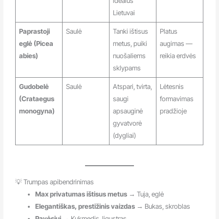
idealus
Lietuvai
Paprastoji
Saulė
Tanki ištisus
Platus
eglė (Picea
metus, puiki
augimas —
abies)
nuošaliems
reikia erdvės
sklypams
Gudobelė
Saulė
Atspari, tvirta,
Lėtesnis
(Crataegus
saugi
formavimas
monogyna)
apsauginė
pradžioje
gyvatvorė
(dygliai)
💡 Trumpas apibendrinimas
Max privatumas ištisus metus
→ Tuja, eglė
Elegantiškas, prestižinis vaizdas
→ Bukas, skroblas
Pavėsiui
→ Kukmedis, ligustras