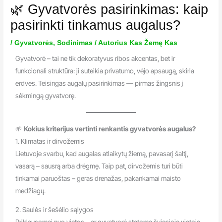
🌿 Gyvatvorės pasirinkimas: kaip
pasirinkti tinkamus augalus?
/
Gyvatvorės
,
Sodinimas
/ Autorius
Kas Žemę Kas
Gyvatvorė – tai ne tik dekoratyvus ribos akcentas, bet ir
funkcionali struktūra: ji suteikia privatumo, vėjo apsaugą, skiria
erdves. Teisingas augalų pasirinkimas — pirmas žingsnis į
sėkmingą gyvatvorę.
🌱
Kokius kriterijus vertinti renkantis gyvatvorės augalus?
1. Klimatas ir dirvožemis
Lietuvoje svarbu, kad augalas atlaikytų žiemą, pavasarį šaltį,
vasarą – sausrą arba drėgmę. Taip pat, dirvožemis turi būti
tinkamai paruoštas – geras drenažas, pakankamai maisto
medžiagų.
2. Saulės ir šešėlio sąlygos