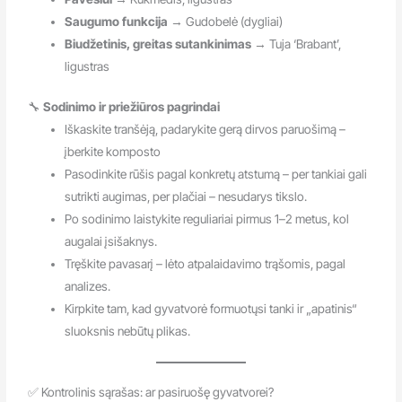
Saugumo funkcija
→ Gudobelė (dygliai)
Biudžetinis, greitas sutankinimas
→ Tuja ‘Brabant’,
ligustras
🔧
Sodinimo ir priežiūros pagrindai
Iškaskite tranšėją, padarykite gerą dirvos paruošimą –
įberkite komposto
Pasodinkite rūšis pagal konkretų atstumą – per tankiai gali
sutrikti augimas, per plačiai – nesudarys tikslo.
Po sodinimo laistykite reguliariai pirmus 1–2 metus, kol
augalai įsišaknys.
Tręškite pavasarį – lėto atpalaidavimo trąšomis, pagal
analizes.
Kirpkite tam, kad gyvatvorė formuotųsi tanki ir „apatinis“
sluoksnis nebūtų plikas.
✅ Kontrolinis sąrašas: ar pasiruošę gyvatvorei?