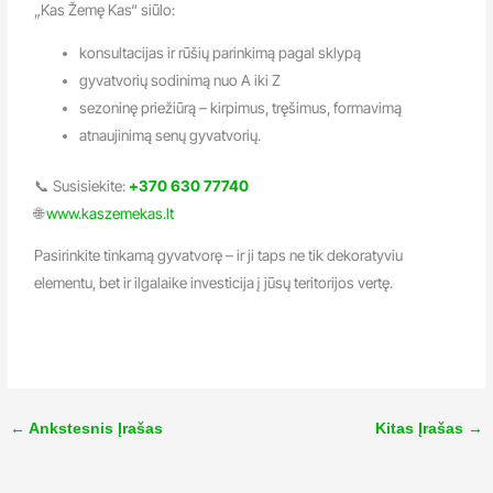
„Kas Žemę Kas“ siūlo:
konsultacijas ir rūšių parinkimą pagal sklypą
gyvatvorių sodinimą nuo A iki Z
sezoninę priežiūrą – kirpimus, tręšimus, formavimą
atnaujinimą senų gyvatvorių.
📞 Susisiekite:
+370 630 77740
🌐
www.kaszemekas.lt
Pasirinkite tinkamą gyvatvorę – ir ji taps ne tik dekoratyviu
elementu, bet ir ilgalaike investicija į jūsų teritorijos vertę.
←
Ankstesnis Įrašas
Kitas Įrašas
→