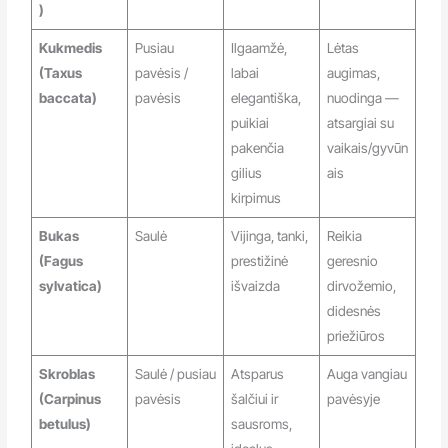
)
Kukmedis
Pusiau
Ilgaamžė,
Lėtas
(Taxus
pavėsis /
labai
augimas,
baccata)
pavėsis
elegantiška,
nuodinga —
puikiai
atsargiai su
pakenčia
vaikais/gyvūn
gilius
ais
kirpimus
Bukas
Saulė
Vijinga, tanki,
Reikia
(Fagus
prestižinė
geresnio
sylvatica)
išvaizda
dirvožemio,
didesnės
priežiūros
Skroblas
Saulė / pusiau
Atsparus
Auga vangiau
(Carpinus
pavėsis
šalčiui ir
pavėsyje
betulus)
sausroms,