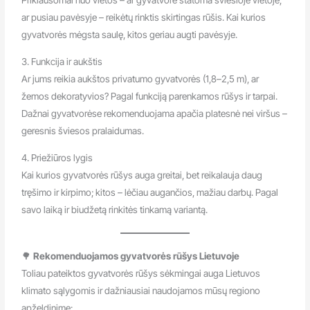
Priklausomai nuo vietos – ar gyvatvorė statoma šviesioje vietoje,
ar pusiau pavėsyje – reikėtų rinktis skirtingas rūšis. Kai kurios
gyvatvorės mėgsta saulę, kitos geriau augti pavėsyje.
3. Funkcija ir aukštis
Ar jums reikia aukštos privatumo gyvatvorės (1,8–2,5 m), ar
žemos dekoratyvios? Pagal funkciją parenkamos rūšys ir tarpai.
Dažnai gyvatvorėse rekomenduojama apačia platesnė nei viršus –
geresnis šviesos pralaidumas.
4. Priežiūros lygis
Kai kurios gyvatvorės rūšys auga greitai, bet reikalauja daug
tręšimo ir kirpimo; kitos – lėčiau augančios, mažiau darbų. Pagal
savo laiką ir biudžetą rinkitės tinkamą variantą.
🌳
Rekomenduojamos gyvatvorės rūšys Lietuvoje
Toliau pateiktos gyvatvorės rūšys sėkmingai auga Lietuvos
klimato sąlygomis ir dažniausiai naudojamos mūsų regiono
apželdinime: