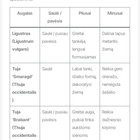
Augalas
Saulė /
Pliusai
Minusai
pavėsis
Ligustras
Saulė / pusiau
Greitai
Dalinai lapus
(Ligustrum
pavėsis
tankėja,
metantis
vulgare)
lengvai
žiemą
formuojamas
Tuja
Saulė
Labai tanki,
Reikia gero
‘Smaragd’
išlaiko formą,
drenažo,
(Thuja
dekoratyvi
nemėgsta
occidentalis
žiemą
šešėlio
)
Tuja
Saulė / pusiau
Greitai auga,
Reikia
‘Brabant’
pavėsis
puikiai tinka
dažnesnio
(Thuja
aukštoms
kirpimo
occidentalis
sienoms