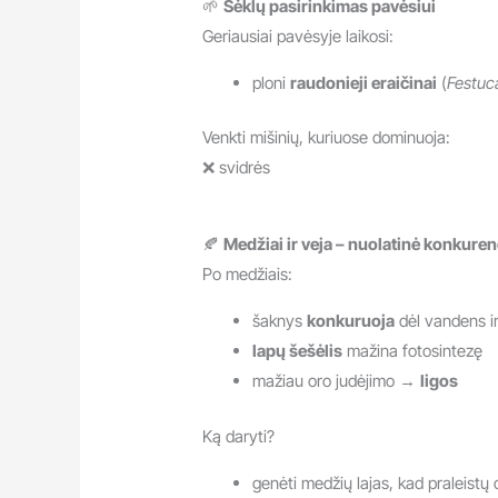
🌱
Sėklų pasirinkimas pavėsiui
Geriausiai pavėsyje laikosi:
ploni
raudonieji eraičinai
(
Festuc
Venkti mišinių, kuriuose dominuoja:
❌ svidrės
🍂
Medžiai ir veja – nuolatinė konkuren
Po medžiais:
šaknys
konkuruoja
dėl vandens i
lapų šešėlis
mažina fotosintezę
mažiau oro judėjimo →
ligos
Ką daryti?
genėti medžių lajas, kad praleistų