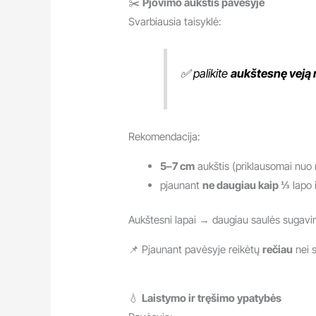
✂️
Pjovimo aukštis pavėsyje
Svarbiausia taisyklė:
✅ palikite
aukštesnę veją 
Rekomendacija:
5–7 cm
aukštis (priklausomai nuo 
pjaunant
ne daugiau kaip ⅓
lapo i
Aukštesni lapai → daugiau saulės sugavi
📌 Pjaunant pavėsyje reikėtų
rečiau
nei s
💧
Laistymo ir tręšimo ypatybės