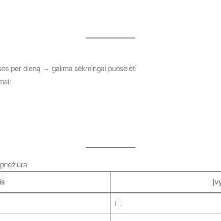
s
sos per dieną → galima sėkmingai puoselėti
mai:
priežiūra
is
Įv
⬜