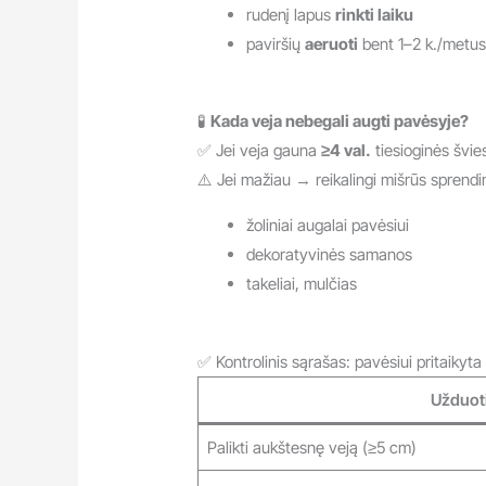
rudenį lapus
rinkti laiku
paviršių
aeruoti
bent 1–2 k./metu
🧪
Kada veja nebegali augti pavėsyje?
✅ Jei veja gauna
≥4 val.
tiesioginės švie
⚠️ Jei mažiau → reikalingi mišrūs sprendi
žoliniai augalai pavėsiui
dekoratyvinės samanos
takeliai, mulčias
✅ Kontrolinis sąrašas: pavėsiui pritaikyta 
Užduot
Palikti aukštesnę veją (≥5 cm)