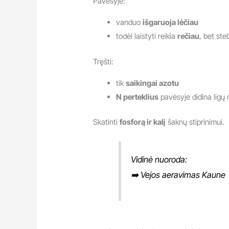
Pavėsyje:
vanduo
išgaruoja lėčiau
todėl laistyti reikia
rečiau
, bet st
Tręšti:
tik
saikingai azotu
N perteklius
pavėsyje didina ligų r
Skatinti
fosforą ir kalį
šaknų stiprinimui.
Vidinė nuoroda:
➡️
Vejos aeravimas Kaune