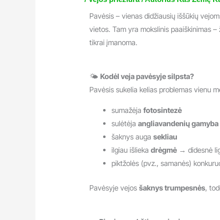
Pavėsis – vienas didžiausių iššūkių vejom
vietos. Tam yra mokslinis paaiškinimas –
tikrai įmanoma.
🌤️
Kodėl veja pavėsyje silpsta?
Pavėsis sukelia kelias problemas vienu m
sumažėja
fotosintezė
sulėtėja
angliavandenių gamyba
šaknys auga
sekliau
ilgiau išlieka
drėgmė
→ didesnė lig
piktžolės (pvz., samanės) konkuru
Pavėsyje vejos
šaknys trumpesnės
, tod