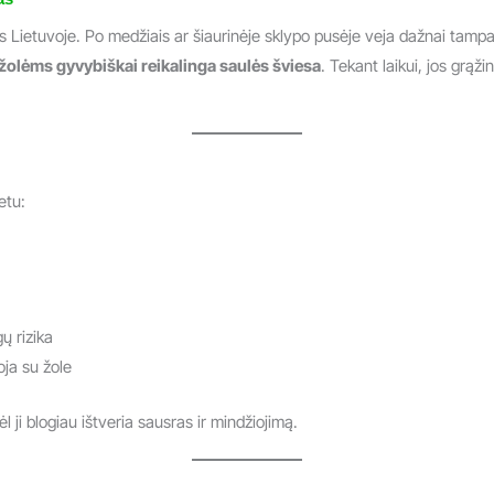
s Lietuvoje. Po medžiais ar šiaurinėje sklypo pusėje veja dažnai tamp
žolėms gyvybiškai reikalinga saulės šviesa
. Tekant laikui, jos grąži
etu:
ų rizika
oja su žole
ėl ji blogiau ištveria sausras ir mindžiojimą.