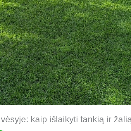
ėsyje: kaip išlaikyti tankią ir žali
as