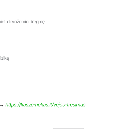
ebint dirvožemio drėgmę
iziką
→
https://kaszemekas.lt/vejos-tresimas