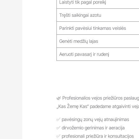
Laistyti tik pagal poreikį
Tręšti saikingai azotu
Parinkti pavėsiui tinkamas veislės
Genėti medžių lajas
Aeruoti pavasarį ir rudenį
🌿 Profesionalios vejos priežiūros pasla
„Kas Žemę Kas“ padedame atgaivinti veja
✅ pavėsingų zonų vejų atnaujinimas
✅ dirvožemio gerinimas ir aeracija
✅ profesionali priežiūra ir konsultacijos