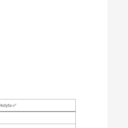
ykdyta ✅