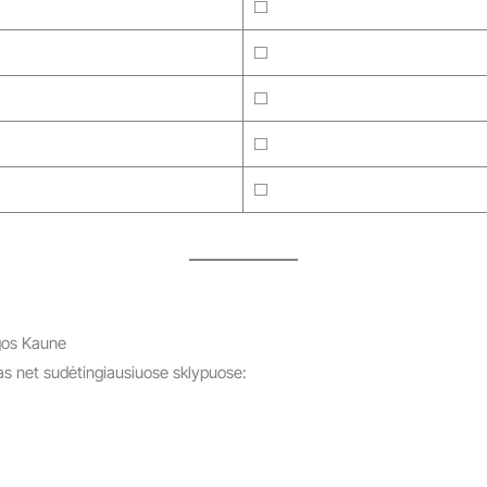
⬜
⬜
⬜
⬜
⬜
ugos Kaune
s net sudėtingiausiuose sklypuose: