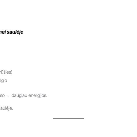
nei saulėje
rūšies)
lgio
mo → daugiau energijos.
aulėje.