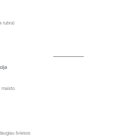
a rubra
)
cija
r maisto
 daugiau šviesos