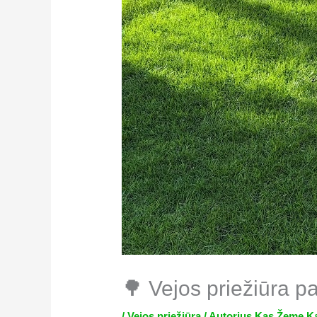
🌳 Vejos priežiūra pav
/
Vejos priežiūra
/ Autorius
Kas Žemę K