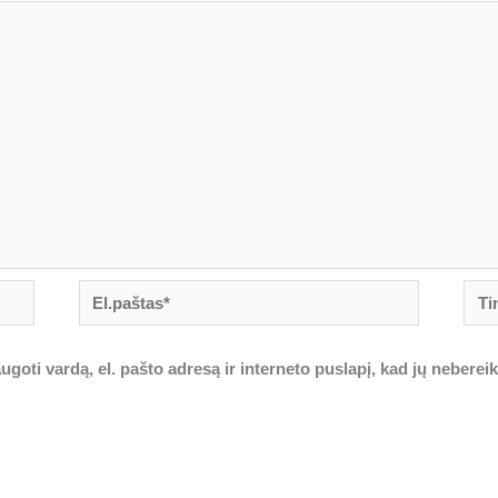
El.paštas*
Tink
goti vardą, el. pašto adresą ir interneto puslapį, kad jų nebereiktų