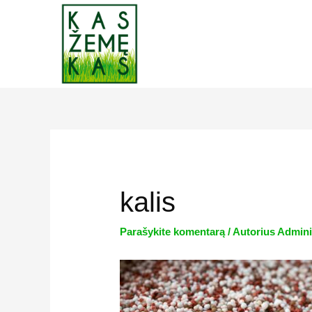
Pereiti
prie
turinio
kalis
Parašykite komentarą
/ Autorius
Admini