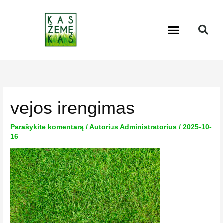
Pereiti
prie
Menu
turinio
vejos irengimas
Parašykite komentarą
/ Autorius
Administratorius
/
2025-10-
16