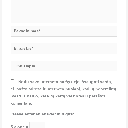
Pavadinimas*
El.paštas*
Tinklalapis
Noriu savo interneto naršyklėje išsaugoti vardą,
el. pašto adresą ir interneto puslapį, kad jų nebereiktų
įvesti iš naujo, kai kitą kartą vėl norėsiu parašyti
komentarą.
Please enter an answer in digits:
5 × one =