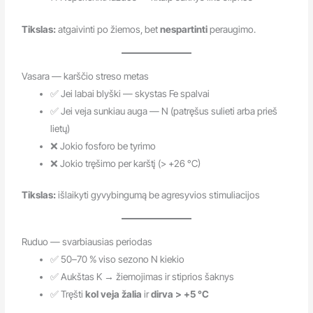
Tikslas:
atgaivinti po žiemos, bet
nespartinti
peraugimo.
Vasara — karščio streso metas
✅ Jei labai blyški — skystas Fe spalvai
✅ Jei veja sunkiau auga — N (patręšus sulieti arba prieš
lietų)
❌ Jokio fosforo be tyrimo
❌ Jokio tręšimo per karštį (> +26 °C)
Tikslas:
išlaikyti gyvybingumą be agresyvios stimuliacijos
Ruduo — svarbiausias periodas
✅ 50–70 % viso sezono N kiekio
✅ Aukštas K → žiemojimas ir stiprios šaknys
✅ Tręšti
kol veja žalia
ir
dirva > +5 °C