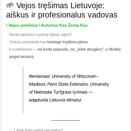
🌱 Vejos tręšimas Lietuvoje:
aiškus ir profesionalus vadovas
/
Vejos priežiūra
/ Autorius
Kas Žemę Kas
Norite tankios ir sodriai žalios vejos?
Viskas prasideda nuo
teisingo tręšimo plano
.
Ir svarbiausia —
ne kada papuola, ne „kiek daugiau“, o tiksliai
pagal sezoną
.
Remiamasi: University of Wisconsin-
Madison, Penn State Extension, University
of Nebraska Turfgrass tyrimais —
adaptuota Lietuvos klimatui.
✅ 1. Kiek trąšų reikia per metus?