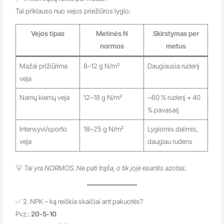
Tai priklauso nuo vejos priežiūros lygio:
Vejos tipas
Metinės N
Skirstymas per
normos
metus
Mažai prižiūrima
8–12 g N/m²
Daugiausia rudenį
veja
Namų kiemų veja
12–18 g N/m²
~60 % rudenį + 40
% pavasarį
Intensyvi/sporto
18–25 g N/m²
Lygiomis dalimis,
veja
daugiau rudens
💡
Tai yra NORMOS. Ne pati trąša, o tik joje esantis azotas.
✅ 2. NPK – ką reiškia skaičiai ant pakuotės?
Pvz.:
20-5-10