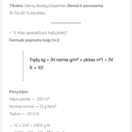
Tikslas:
šaknų atsargų kaupimas
žiemai ir pavasariui
🎯 Čia 80 % rezultato.
✅ 5. Kaip apskaičiuoti trąšų kiekį?
Formulė paprasta kaip 2×2:
Trąšų kg = (N norma g/m² × plotas m²) ÷ (N
% × 10)
Pavyzdys:
Vejos plotas — 200 m²
Norima norma — 12 g N/m²
Trąšos — 20 % N
→ 12 × 200 = 2400 g N