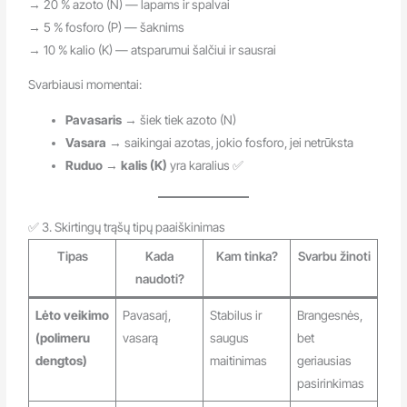
→ 20 % azoto (N) — lapams ir spalvai
→ 5 % fosforo (P) — šaknims
→ 10 % kalio (K) — atsparumui šalčiui ir sausrai
Svarbiausi momentai:
Pavasaris
→ šiek tiek azoto (N)
Vasara
→ saikingai azotas, jokio fosforo, jei netrūksta
Ruduo
→
kalis (K)
yra karalius ✅
✅ 3. Skirtingų trąšų tipų paaiškinimas
Tipas
Kada
Kam tinka?
Svarbu žinoti
naudoti?
Lėto veikimo
Pavasarį,
Stabilus ir
Brangesnės,
(polimeru
vasarą
saugus
bet
dengtos)
maitinimas
geriausias
pasirinkimas