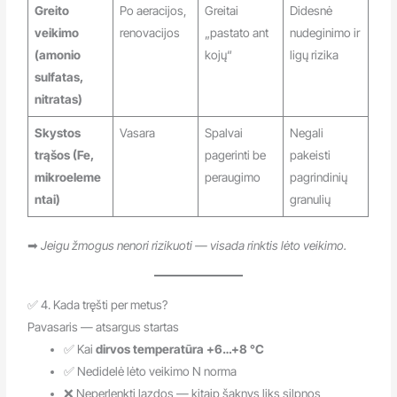
Greito
Po aeracijos,
Greitai
Didesnė
veikimo
renovacijos
„pastato ant
nudeginimo ir
(amonio
kojų“
ligų rizika
sulfatas,
nitratas)
Skystos
Vasara
Spalvai
Negali
trąšos (Fe,
pagerinti be
pakeisti
mikroeleme
peraugimo
pagrindinių
ntai)
granulių
➡
Jeigu žmogus nenori rizikuoti — visada rinktis lėto veikimo.
✅ 4. Kada tręšti per metus?
Pavasaris — atsargus startas
✅ Kai
dirvos temperatūra +6…+8 °C
✅ Nedidelė lėto veikimo N norma
❌ Neperlenkti lazdos — kitaip šaknys liks silpnos