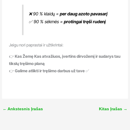
❌ 90 % klaidų =
per daug azoto pavasarį
✅ 90 % sėkmės =
protingai tręši rudenį
Jeigu nori paprastai ir užtikrintai:
👉
Kas Žemę Kas atvažiuos, įvertins dirvožemį ir sudarys tau
tikslų tręšimo planą
👉
Galime atlikti ir tręšimo darbus už tave
✅
←
Ankstesnis Įrašas
Kitas Įrašas
→