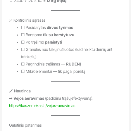
→ 2400 ÷ (20 × 10) =
12 kg trąšų
✅ Kontrolinis sąrašas
☐ Pasidarytas
dirvos tyrimas
☐ Barstoma
tik su barstytuvu
☐ Po tręšimo
palaistyti
☐ Granulės nuo takų nušluotos (kad neliktu dėmių ant
trrinkelių)
☐ Pagrindinis tręšimas —
RUDENĮ
☐ Mikroelementai — tik pagal poreikį
🔗 Naudinga
➡
Vejos aeravimas
(padidina trąšų efektyvumą):
https://kaszemekas.lt/vejos-aeravimas
Galutinis patarimas